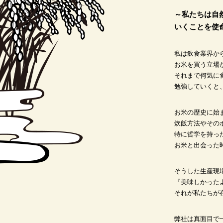
～私たちは自
いくことを使
私は飲食業界か
お米を買う立場
それまで何気に
勉強していくと
お米の歴史に始
炊飯方法やその
特に哲学を持っ
お米と出会った
そうした生産現
『美味しかった
それが私たちが
弊社は真面目で