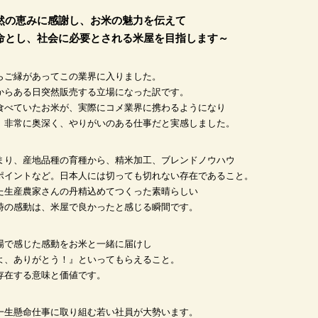
然の恵みに感謝し、お米の魅力を伝えて
命とし、社会に必要とされる米屋を目指します～
らご縁があってこの業界に入りました。
からある日突然販売する立場になった訳です。
食べていたお米が、実際にコメ業界に携わるようになり
、非常に奥深く、やりがいのある仕事だと実感しました。
まり、産地品種の育種から、精米加工、ブレンドノウハウ
ポイントなど。日本人には切っても切れない存在であること。
た生産農家さんの丹精込めてつくった素晴らしい
時の感動は、米屋で良かったと感じる瞬間です。
場で感じた感動をお米と一緒に届けし
よ、ありがとう！』といってもらえること。
存在する意味と価値です。
一生懸命仕事に取り組む若い社員が大勢います。