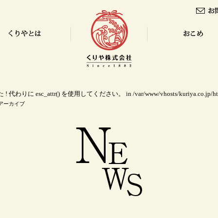
! 代わりに esc_attr() を使用してください。 in
/var/www/vhosts/kuriya.co.jp/h
月アーカイブ