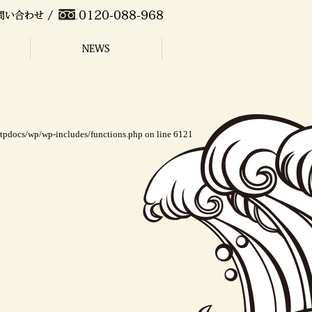
ttpdocs/wp/wp-includes/functions.php
on line
6121