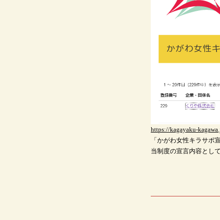
https://kagayaku-kagawa.
「かがわ女性キラサポ
当制度の宣言内容とし