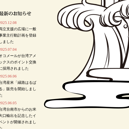
2025.12.08
両立支援の広場に一般
事業主行動計画を登録
しました
2025.07.04
オコメールが台湾アメ
ックスのポイント交換
に採用されました
2025.06.06
台湾産米「縁路はるば
る」販売を開始しまし
た
2025.06.05
台湾台南市からのお米
大口輸出を記念したイ
ベントが開催されまし
た