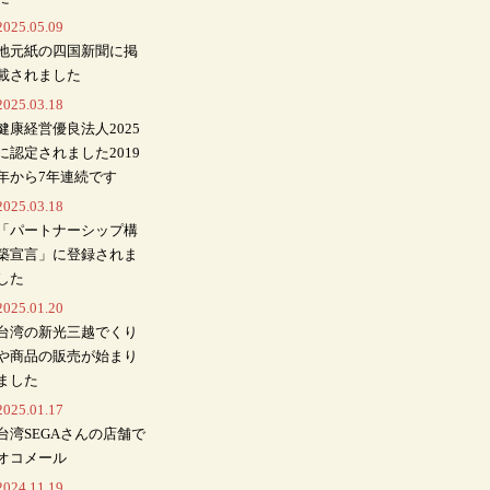
2025.05.09
地元紙の四国新聞に掲
載されました
2025.03.18
健康経営優良法人2025
に認定されました2019
年から7年連続です
2025.03.18
「パートナーシップ構
築宣言」に登録されま
した
2025.01.20
台湾の新光三越でくり
や商品の販売が始まり
ました
2025.01.17
台湾SEGAさんの店舗で
オコメール
2024.11.19