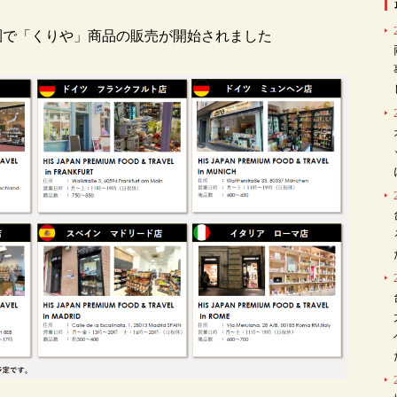
圏で「くりや」商品の販売が開始されました