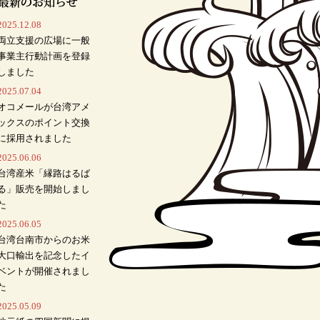
2025.12.08
両立支援の広場に一般
事業主行動計画を登録
しました
2025.07.04
オコメールが台湾アメ
ックスのポイント交換
に採用されました
2025.06.06
台湾産米「縁路はるば
る」販売を開始しまし
た
2025.06.05
台湾台南市からのお米
大口輸出を記念したイ
ベントが開催されまし
た
2025.05.09