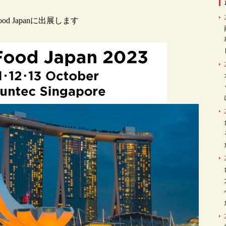
Food Japanに出展します