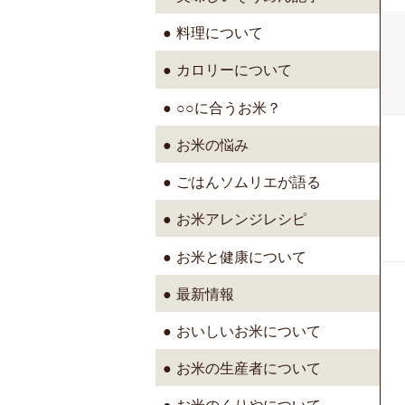
料理について
カロリーについて
○○に合うお米？
投
お米の悩み
稿
ナ
ごはんソムリエが語る
ビ
ゲ
お米アレンジレシピ
ー
シ
お米と健康について
ョ
ン
最新情報
おいしいお米について
お米の生産者について
お米のくりやについて