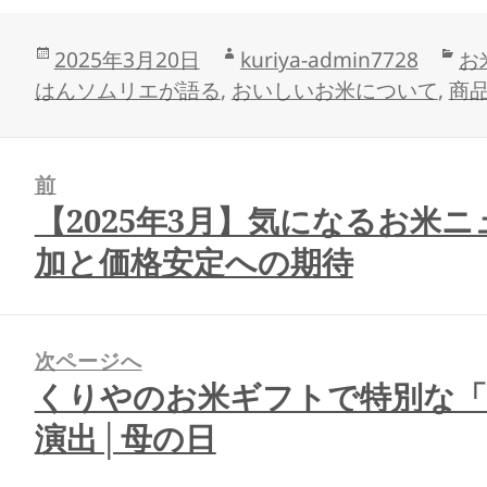
投
作
カ
2025年3月20日
kuriya-admin7728
お
稿
成
テ
はんソムリエが語る
,
おいしいお米について
,
商
日:
者
ゴ
リ
ー
前
【2025年3月】気になるお米
前
の
加と価格安定への期待
投
稿:
次ページへ
くりやのお米ギフトで特別な
次
の
演出│母の日
投
稿: