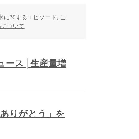
米に関するエピソード
,
ご
品について
ニュース│生産量増
「ありがとう」を