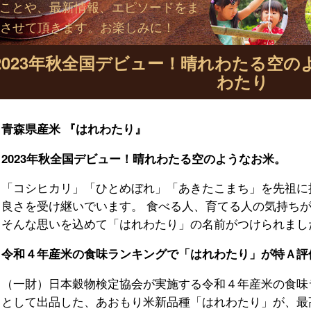
いことや、最新情報、エピソードをま
させて頂きます。お楽しみに！
2023年秋全国デビュー！晴れわたる空の
わたり
青森県産米 『はれわたり』
2023
年秋全国デビュー！晴れわたる空のようなお米。
「コシヒカリ」「ひとめぼれ」「あきたこまち」を先祖に
良さを受け継いでいます。 食べる人、育てる人の気持ち
そんな思いを込めて「はれわたり」の名前がつけられまし
令和４年産米の食味ランキングで「はれわたり」が特Ａ評
（一財）日本穀物検定協会が実施する令和４年産米の食味
として出品した、あおもり米新品種「はれわたり」が、最