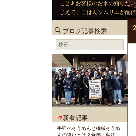
こと♪ お客様のお米の知りた
じえて、ごはんソムリエが配信
ブログ記事検索
検
索:
新着記事
手延べそうめんと機械そうめ
んの違いとは？食感・製法・