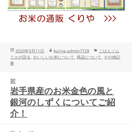
投
作
カ
2020年9月11日
kuriya-admin7728
ごはんソム
稿
成
テ
リエが語る
,
おいしいお米について
,
商品について
,
その他記
日:
者
ゴ
事
リ
投
ー
前
稿
ナ
岩手県産のお米金色の風と
前
ビ
の
銀河のしずくについてご紹
ゲ
投
ー
稿:
介！
シ
ョ
ン