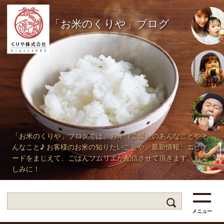
「お米のくりや」ブログ
「お米のくりや」ブログでは、お米（ご飯）のあんなことやそ
んなこと♪ お客様のお米の知りたいことや、最新情報、エピソ
ードをまじえて、ごはんソムリエが配信させて頂きます。お楽
しみに！
メニュー