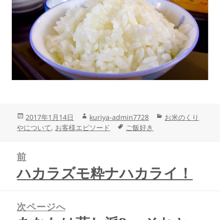
投
作
カ
2017年1月14日
kuriya-admin7728
お米のくり
稿
成
タ
テ
やについて
,
お客様エピソード
ご飯好き
日:
者
グ
ゴ
投
リ
前
稿
ー
ナ
ハカラズモ粋ナハカライ！
前
ビ
の
ゲ
投
ー
稿:
次ページへ
シ
次