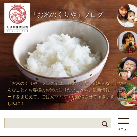
「お米のくりや」ブログ
「お米のくりや」ブログでは、お米（ご飯）のあんなことやそ
んなこと♪ お客様のお米の知りたいことや、最新情報、エピソ
ードをまじえて、ごはんソムリエが配信させて頂きます。お楽
しみに！
メニュー