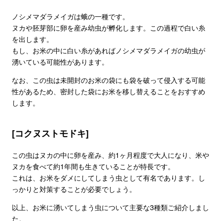
ノシメマダラメイガは蛾の一種です。
ヌカや胚芽部に卵を産み幼虫が孵化します。この過程で白い糸
を出します。
もし、お米の中に白い糸があればノシメマダラメイガの幼虫が
湧いている可能性があります。
なお、この虫は未開封のお米の袋にも袋を破って侵入する可能
性があるため、密封した袋にお米を移し替えることをおすすめ
します。
[コクヌストモドキ]
この虫はヌカの中に卵を産み、約1ヶ月程度で大人になり、米や
ヌカを食べて約1年間も生きていることが特長です。
これは、お米をダメにしてしまう虫として有名であります。し
っかりと対策することが必要でしょう。
以上、お米に湧いてしまう虫について主要な3種類ご紹介しまし
た。