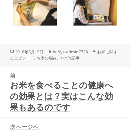
投
作
カ
2018年3月15日
kuriya-admin7728
お米に関す
稿
成
テ
るエピソード
,
お米の悩み
,
その他記事
日:
者
ゴ
投
リ
前
稿
ー
ナ
お米を食べることの健康へ
前
ビ
の
の効果とは？実はこんな効
ゲ
投
ー
稿:
果もあるのです
シ
ョ
ン
次ページへ