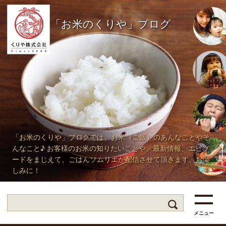
「お米のくりや」ブログ
「お米のくりや」ブログでは、お米（ご飯）のあんなことやそ
んなこと♪ お客様のお米の知りたいことや、最新情報、エピソ
ードをまじえて、ごはんソムリエが配信させて頂きます。お楽
しみに！
メニュー