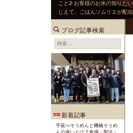
こと♪ お客様のお米の知りた
じえて、ごはんソムリエが配信
ブログ記事検索
検
索:
新着記事
手延べそうめんと機械そうめ
んの違いとは？食感・製法・