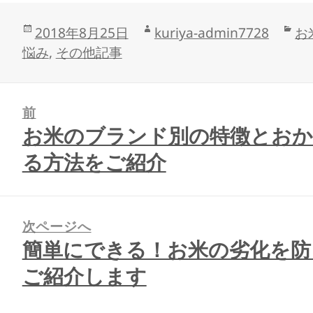
投
作
カ
2018年8月25日
kuriya-admin7728
お
稿
成
テ
悩み
,
その他記事
日:
者
ゴ
リ
ー
前
お米のブランド別の特徴とおか
前
の
る方法をご紹介
投
稿:
次ページへ
簡単にできる！お米の劣化を防
次
の
ご紹介します
投
稿: